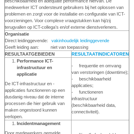
beschikbaarheid en adequate performance hiervan. De
medewerker ICT ondersteunt gebruikers bij het oplossen van
problemen en zorgt voor de installatie en configuratie van ICT-
voorzieningen. Voor complexe vraagstukken kan hij/zij
terugvallen op ICT-collega’s en/of externe dienstverleners.
Organisatie
Direct leidinggevende:
vakinhoudelijk leidinggevende
Geeft leiding aan: niet van toepassing
RESULTAATGEBIEDEN
RESULTAATINDICATOREN
Performance ICT-
- frequentie en omvang
infrastructuur en
van verstoringen (downtime);
applicatie
- beschikbaarheid
De ICT-infrastructuur en -
applicaties;
applicaties functioneren op een
- functioneren
dusdanig niveau dat de interne
infrastructuur
processen die hier gebruik van
(beschikbaarheid data,
maken ongestoord kunnen
connectiviteit).
verlopen.
Incidentmanagement
Door medewerkers gemelde