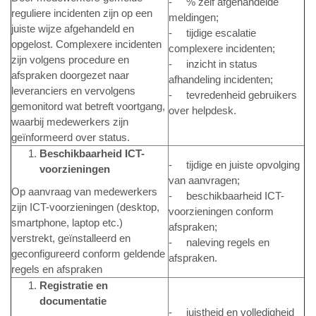
- % zelf afgehandelde
reguliere incidenten zijn op een
meldingen;
juiste wijze afgehandeld en
- tijdige escalatie
opgelost. Complexere incidenten
complexere incidenten;
zijn volgens procedure en
- inzicht in status
afspraken doorgezet naar
afhandeling incidenten;
leveranciers en vervolgens
- tevredenheid gebruikers
gemonitord wat betreft voortgang,
over helpdesk.
waarbij medewerkers zijn
geïnformeerd over status.
Beschikbaarheid ICT-
- tijdige en juiste opvolging
voorzieningen
van aanvragen;
Op aanvraag van medewerkers
- beschikbaarheid ICT-
zijn ICT-voorzieningen (desktop,
voorzieningen conform
smartphone, laptop etc.)
afspraken;
verstrekt, geïnstalleerd en
- naleving regels en
geconfigureerd conform geldende
afspraken.
regels en afspraken
Registratie en
documentatie
- juistheid en volledigheid