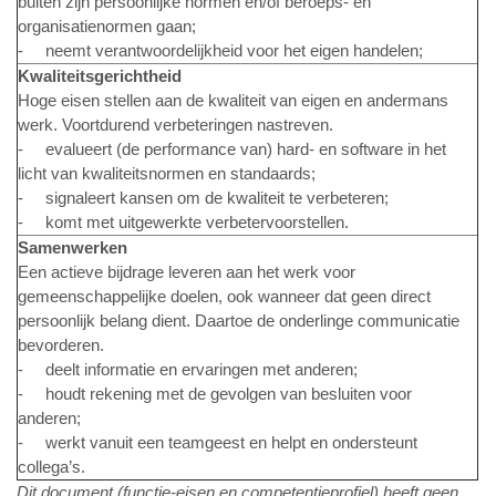
buiten zijn persoonlijke normen en/of beroeps- en
organisatienormen gaan;
- neemt verantwoordelijkheid voor het eigen handelen;
Kwaliteitsgerichtheid
Hoge eisen stellen aan de kwaliteit van eigen en andermans
werk. Voortdurend verbeteringen nastreven.
- evalueert (de performance van) hard- en software in het
licht van kwaliteitsnormen en standaards;
- signaleert kansen om de kwaliteit te verbeteren;
- komt met uitgewerkte verbetervoorstellen.
Samenwerken
Een actieve bijdrage leveren aan het werk voor
gemeenschappelijke doelen, ook wanneer dat geen direct
persoonlijk belang dient. Daartoe de onderlinge communicatie
bevorderen.
- deelt informatie en ervaringen met anderen;
- houdt rekening met de gevolgen van besluiten voor
anderen;
- werkt vanuit een teamgeest en helpt en ondersteunt
collega’s.
Dit document (functie-eisen en competentieprofiel) heeft geen