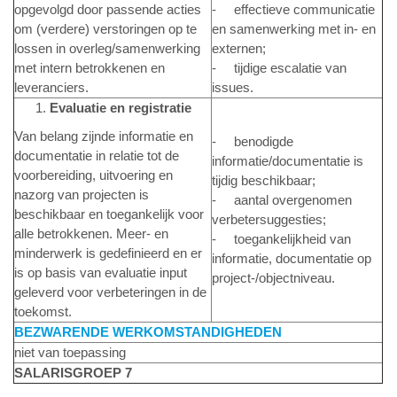
opgevolgd door passende acties
- effectieve communicatie
om (verdere) verstoringen op te
en samenwerking met in- en
lossen in overleg/samenwerking
externen;
met intern betrokkenen en
- tijdige escalatie van
leveranciers.
issues.
Evaluatie en registratie
Van belang zijnde informatie en
- benodigde
documentatie in relatie tot de
informatie/documentatie is
voorbereiding, uitvoering en
tijdig beschikbaar;
nazorg van projecten is
- aantal overgenomen
beschikbaar en toegankelijk voor
verbetersuggesties;
alle betrokkenen. Meer- en
- toegankelijkheid van
minderwerk is gedefinieerd en er
informatie, documentatie op
is op basis van evaluatie input
project-/objectniveau.
geleverd voor verbeteringen in de
toekomst.
BEZWARENDE WERKOMSTANDIGHEDEN
niet van toepassing
SALARISGROEP 7