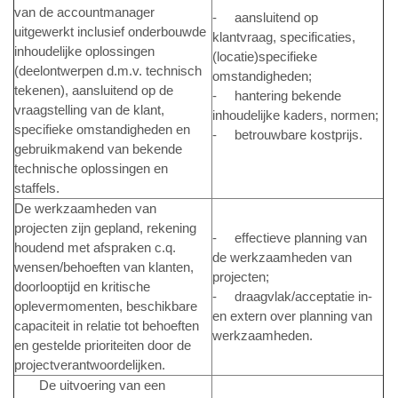
van de accountmanager
- aansluitend op
uitgewerkt inclusief onderbouwde
klantvraag, specificaties,
inhoudelijke oplossingen
(locatie)specifieke
(deelontwerpen d.m.v. technisch
omstandigheden;
tekenen), aansluitend op de
- hantering bekende
vraagstelling van de klant,
inhoudelijke kaders, normen;
specifieke omstandigheden en
- betrouwbare kostprijs.
gebruikmakend van bekende
technische oplossingen en
staffels.
De werkzaamheden van
projecten zijn gepland, rekening
- effectieve planning van
houdend met afspraken c.q.
de werkzaamheden van
wensen/behoeften van klanten,
projecten;
doorlooptijd en kritische
- draagvlak/acceptatie in-
oplevermomenten, beschikbare
en extern over planning van
capaciteit in relatie tot behoeften
werkzaamheden.
en gestelde prioriteiten door de
projectverantwoordelijken.
De uitvoering van een