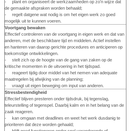
- plant en organiseert de werkzaamheden op zo’n wijze dat
de gemaakte afspraken worden behaald;
- regelt datgene wat nodig is om het eigen werk zo goed
mogelijk uit te kunnen voeren.
Voortgang bewaken
Effectief controleren van de voortgang in eigen werk en dat van
anderen, met de beschikbare tijd en middelen. Actief instellen
en hanteren van daarop gerichte procedures en anticiperen op
toekomstige ontwikkelingen.
- stelt zich op de hoogte van de gang van zaken op de
kritische momenten in de uitvoering in het tijdspad.
- reageert tijdig door middel van het nemen van adequate
maatregelen bij afwijking van de planning;
- vraagt uit eigen beweging om input van anderen.
Stressbestendigheid
Effectief blijven presteren onder tijdsdruk, bij tegenslag,
teleurstelling of tegenspel. Daarbij kalm en in het belang van de
zaak reageren.
- kan omgaan met deadlines en weet het werk dusdanig te
prioriteren dat deze worden gehaald;
- blijft goed functioneren onder snel veranderende of