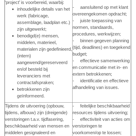
‘project’ is voorbereid, waarbij:
- aansluitend op met klant
inhoudelijke details van het
overeen­gekomen opdracht;
werk (fabricage,
- juiste toepassing van
assemblage, laadplan etc.)
normen, standaards,
zijn uitgewerkt;
procedures, werkwijzen;
benodigd(e) mensen,
- binnen gegeven planning
middelen, materieel,
(tijd, deadlines) en toegekend
materialen zijn gedefinieerd,
budget;
(intern)
- effectieve samenwerking
aangewend/gereserveerd
en communicatie met in- en
en/of besteld bij
extern betrokkenen;
leveranciers met
- identificatie en effectieve
contractafspraken;
afhandeling van issues.
betrokkenen zijn
geïnformeerd.
Tijdens de uitvoering (opbouw,
- feitelijke beschikbaarheid
tijdens, afbouw) zijn (dreigende)
resources tijdens uitvoering;
verstoringen t.a.v. tijdfasering,
- effectiviteit van acties om
beschikbaarheid van mensen en
verstoringen te
middelen gesignaleerd en
voorkomen/op te lossen;