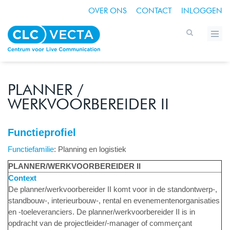
OVER ONS
CONTACT
INLOGGEN
PLANNER /
WERKVOORBEREIDER II
Functieprofiel
Functiefamilie
: Planning en logistiek
PLANNER/WERKVOORBEREIDER II
Context
De planner/werkvoorbereider II komt voor in de standontwerp-,
standbouw-, interieurbouw-, rental en evenementenorganisaties
en ‑toeleveranciers. De planner/werkvoorbereider II is in
opdracht van de projectleider/-manager of commerçant