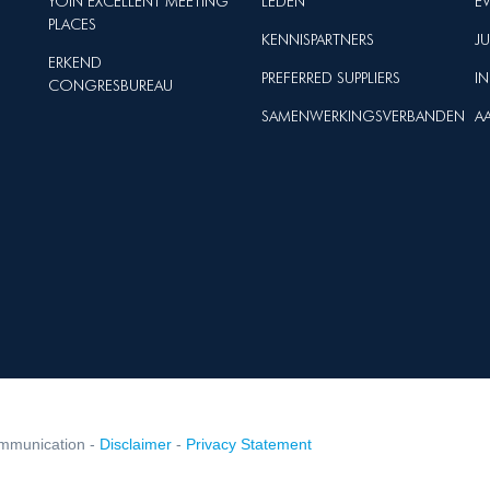
YOIN EXCELLENT MEETING
LEDEN
E
PLACES
KENNISPARTNERS
J
ERKEND
PREFERRED SUPPLIERS
I
CONGRESBUREAU
SAMENWERKINGSVERBANDEN
A
mmunication -
Disclaimer
-
Privacy Statement