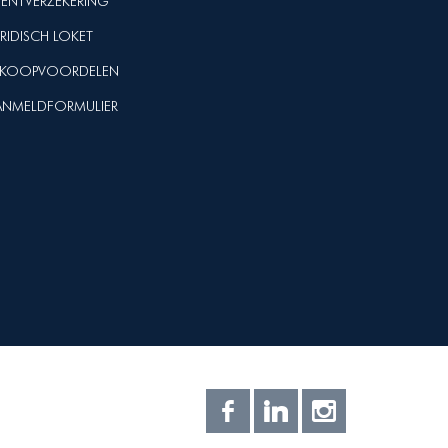
VENTVERZEKERING
URIDISCH LOKET
NKOOPVOORDELEN
ANMELDFORMULIER