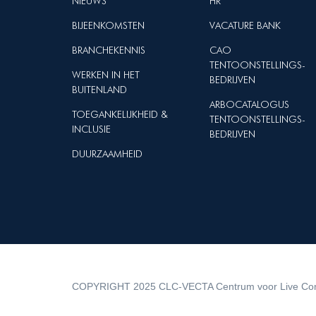
NIEUWS
HR
BIJEENKOMSTEN
VACATURE BANK
BRANCHEKENNIS
CAO
TENTOONSTELLINGS-
WERKEN IN HET
BEDRIJVEN
BUITENLAND
ARBOCATALOGUS
TOEGANKELIJKHEID &
TENTOONSTELLINGS-
INCLUSIE
BEDRIJVEN
DUURZAAMHEID
COPYRIGHT 2025 CLC-VECTA Centrum voor Live Co