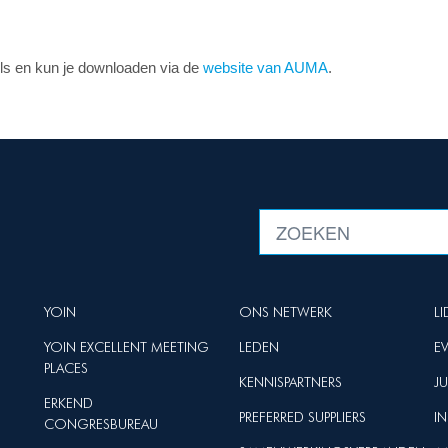
gels en kun je downloaden via de
website van AUMA
.
YOIN
ONS NETWERK
L
YOIN EXCELLENT MEETING
LEDEN
E
PLACES
KENNISPARTNERS
J
ERKEND
PREFERRED SUPPLIERS
I
CONGRESBUREAU