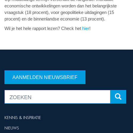
economische ontwikkelingen worden dan het belangrijkste
vraagstuk (18 procent), voor geopolitieke uitdagingen (15
procent) en de binnenlandse economie (13 procent).
Wil je het hele rapport lezen? Check het
hier
!
AANMELDEN NIEUWSBRIEF
KENNIS & INSPIRATIE
NIEUWS