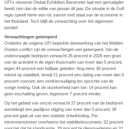
UFI's nieuwste Global Exhibition Barometer laat een gematigder
beeld zien dan de editie van januari dit jaar. De situatie in de Golf
regio speelt hierin een rol, samen met staat van de economie in
het thuisland. Toch blijft de verwachting over het algemeen
positief.
Verwachtingen getemperd
Ondanks de volgens UFI beperkte doorwerking van het Midden
Oosten conflict zijn de verwachtingen wel getemperd. Van de
ondervraagde bedrijven verwacht 26 procent in 2026 een groei
van de activiteit in de eigen thuismarkt van meer dan 5 procent,
tegen 44 procent een halfjaar geleden. Nog eens 38 procent
rekent op stabiliteit, terwijl 21 procent een daling van meer dan 5
procent voorziet; een verdrievoudiging ten opzichte van de
vorige meting. Ook de onzekerheid nam toe: 14 procent kan
geen inschatting geven, tegenover 7 procent eerder.
Op het gebied van omzet verwacht 27 procent van de bedrijven
wereldwijd een jaarlijkse stijging van meer dan 5 procent; 38
procent gaat uit van een stabiele ontwikkeling. Per
inkomstenstroom overheerst het stabiliteitsscenario: 32 procent
voorziet dat bij standruimte, 39 procent bij dienstverlening en 32