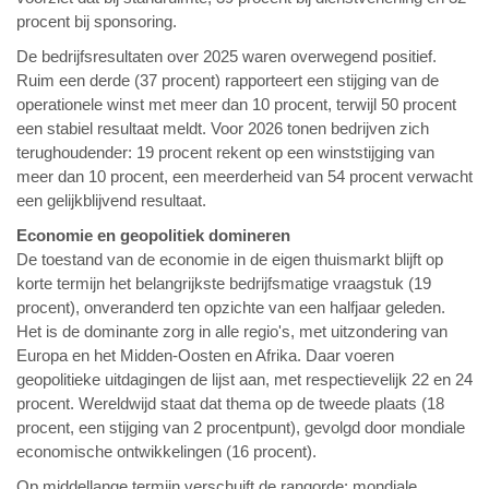
procent bij sponsoring.
De bedrijfsresultaten over 2025 waren overwegend positief.
Ruim een derde (37 procent) rapporteert een stijging van de
operationele winst met meer dan 10 procent, terwijl 50 procent
een stabiel resultaat meldt. Voor 2026 tonen bedrijven zich
terughoudender: 19 procent rekent op een winststijging van
meer dan 10 procent, een meerderheid van 54 procent verwacht
een gelijkblijvend resultaat.
Economie en geopolitiek domineren
De toestand van de economie in de eigen thuismarkt blijft op
korte termijn het belangrijkste bedrijfsmatige vraagstuk (19
procent), onveranderd ten opzichte van een halfjaar geleden.
Het is de dominante zorg in alle regio's, met uitzondering van
Europa en het Midden-Oosten en Afrika. Daar voeren
geopolitieke uitdagingen de lijst aan, met respectievelijk 22 en 24
procent. Wereldwijd staat dat thema op de tweede plaats (18
procent, een stijging van 2 procentpunt), gevolgd door mondiale
economische ontwikkelingen (16 procent).
Op middellange termijn verschuift de rangorde: mondiale