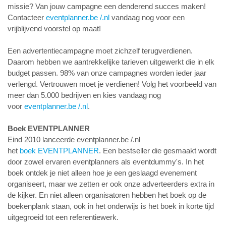
missie? Van jouw campagne een denderend succes maken!
Contacteer
eventplanner.be /.nl
vandaag nog voor een
vrijblijvend voorstel op maat!
Een advertentiecampagne moet zichzelf terugverdienen.
Daarom hebben we aantrekkelijke tarieven uitgewerkt die in elk
budget passen. 98% van onze campagnes worden ieder jaar
verlengd. Vertrouwen moet je verdienen! Volg het voorbeeld van
meer dan 5.000 bedrijven en kies vandaag nog
voor
eventplanner.be /.nl
.
Boek E
VENTPLANNER
Eind 2010 lanceerde eventplanner.be /.nl
het
boek
EVENTPLANNER
. Een bestseller die gesmaakt wordt
door zowel ervaren eventplanners als eventdummy's. In het
boek ontdek je niet alleen hoe je een geslaagd evenement
organiseert, maar we zetten er ook onze adverteerders extra in
de kijker. En niet alleen organisatoren hebben het boek op de
boekenplank staan, ook in het onderwijs is het boek in korte tijd
uitgegroeid tot een referentiewerk.