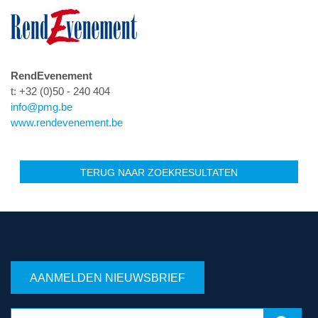
RendEvenement
t: +32 (0)50 - 240 404
info@pmg.be
www.rendevenement.be
TERUG NAAR ZOEKRESULTATEN
AANMELDEN NIEUWSBRIEF