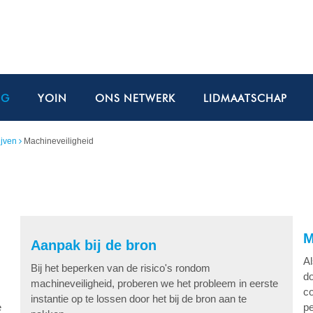
NG
YOIN
ONS NETWERK
LIDMAATSCHAP
ijven
Machineveiligheid
M
Aanpak bij de bron
Al
Bij het beperken van de risico's rondom
do
machineveiligheid, proberen we het probleem in eerste
co
instantie op te lossen door het bij de bron aan te
e
p