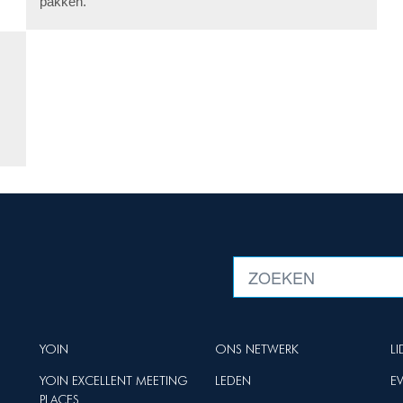
pakken.
YOIN
ONS NETWERK
L
YOIN EXCELLENT MEETING
LEDEN
E
PLACES