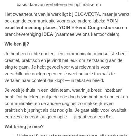
basis daarvan verbeteren en optimaliseren
Het zwaartepunt van je werk ligt bij CLC-VECTA, maar je werkt
ook aan de communicatie voor onze andere labels:
YOIN
excellent meeting places
,
YOIN Erkend Congresbureau
en
branchevereniging
IDEA
(waarmee we ons kantoor delen).
Wie ben jij?
Je hebt een echte content- en communicatie-mindset. Je bent
creatief, praktisch en je vindt het leuk om zelfstandig aan de
slag te gaan. Je hebt gevoel voor wat relevant is voor
verschillende doelgroepen en je weet actuele thema’s te
vertalen naar content die klopt — in tekst én beeld.
Je voelt je thuis in een klein team, waarin je breed inzetbaar
bent. Dat betekent dat je de ene dag bezig bent met content en
communicatie, en de andere dag net zo makkelijk even
praktisch bijspringt als dat nodig is. Je gaat altijd voor kwaliteit:
een zesje is voor jou geen optie — jij gaat voor een
9+
.
Wat breng je mee?