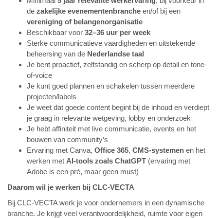
Minimaal
5 jaar relevante werkervaring
, bij voorkeur in
de
zakelijke evenementenbranche
en/of bij een
vereniging of belangenorganisatie
Beschikbaar voor
32–36 uur per week
Sterke communicatieve vaardigheden en uitstekende
beheersing van de
Nederlandse taal
Je bent proactief, zelfstandig en scherp op detail en tone-
of-voice
Je kunt goed plannen en schakelen tussen meerdere
projecten/labels
Je weet dat goede content begint bij de inhoud en verdiept
je graag in relevante wetgeving, lobby en onderzoek
Je hebt affiniteit met live communicatie, events en
het
bouwen van community’s
Ervaring met Canva,
Office 365
,
CMS-systemen
en het
werken met
AI-tools zoals ChatGPT
(ervaring met
Adobe is een pré, maar geen must)
Daarom wil je werken bij CLC-VECTA
Bij CLC-VECTA werk je
voor ondernemers in een dynamische
branche. Je krijgt veel verantwoordelijkheid, ruimte voor eigen