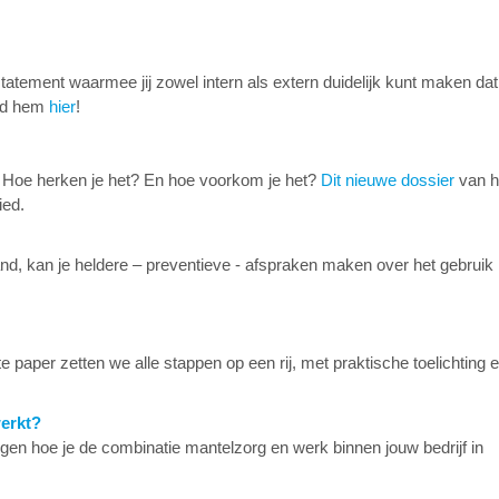
statement waarmee jij zowel intern als extern duidelijk kunt maken dat j
oad hem
hier
!
 Hoe herken je het? En hoe voorkom je het?
Dit nieuwe dossier
van h
ied.
d, kan je heldere – preventieve - afspraken maken over het gebruik
e paper zetten we alle stappen op een rij, met praktische toelichting 
werkt?
ngen hoe je de combinatie mantelzorg en werk binnen jouw bedrijf in