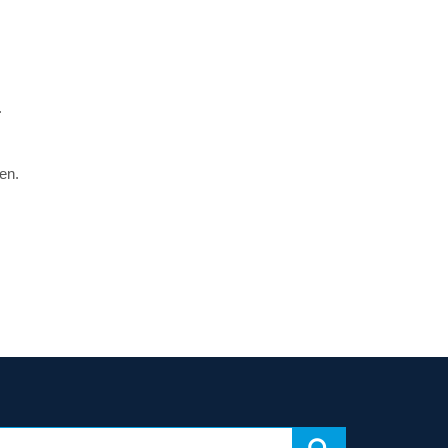
.
en.