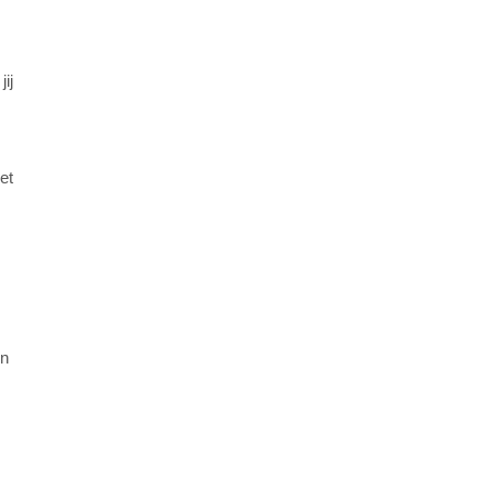
ij
et
en