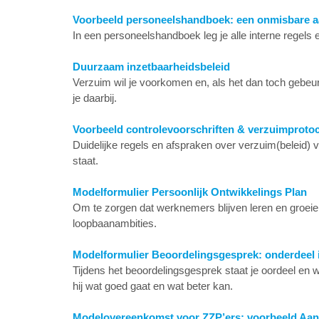
Voorbeeld personeelshandboek: een onmisbare aa
In een personeelshandboek leg je alle interne regels e
Duurzaam inzetbaarheidsbeleid
Verzuim wil je voorkomen en, als het dan toch gebeu
je daarbij.
Voorbeeld controlevoorschriften & verzuimprotoco
Duidelijke regels en afspraken over verzuim(beleid
staat.
Modelformulier Persoonlijk Ontwikkelings Plan
Om te zorgen dat werknemers blijven leren en groeien
loopbaanambities.
Modelformulier Beoordelingsgesprek: onderdeel i
Tijdens het beoordelingsgesprek staat je oordeel en
hij wat goed gaat en wat beter kan.
Modelovereenkomst voor ZZP’ers: voorbeeld Aan