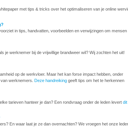
hitepaper met tips & tricks over het optimaliseren van je online werv
g?
voorziet in tips, handvatten, voorbeelden en verwijzingen om mensen f
 je werknemer bij de vrijwillige brandweer wil? Wij zochten het uit!
amheid op de werkvloer. Maar het kan forse impact hebben, onder
d van werknemers.
Deze handreiking
geeft tips om het te herkennen
lke tarieven hanteer je dan? Een rondvraag onder de leden levert
dit
w
ers? En waar laat je ze dan overnachten? We vroegen het onze lede