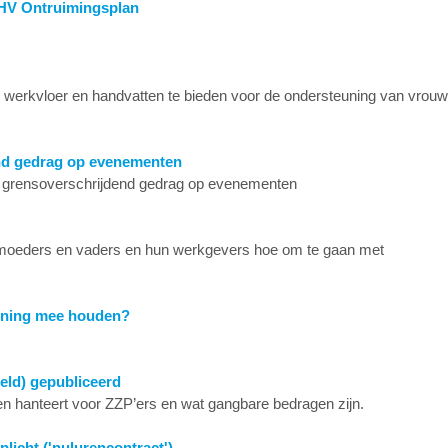
BHV Ontruimingsplan
werkvloer en handvatten te bieden voor de ondersteuning van vrou
nd gedrag op evenementen
an grensoverschrijdend gedrag op evenementen
 moeders en vaders en hun werkgevers hoe om te gaan met
kening mee houden?
eld) gepubliceerd
n hanteert voor ZZP’ers en wat gangbare bedragen zijn.
licht ('nulurencontract')