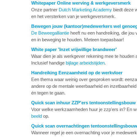
Whitepaper Online werving & werkgeversmerk
Onze partner
Dutch Marketing Academy
biedt deze w
en het versterken van je werkgeversmerk.
Bewegen jouw (kantoor)medewerkers wel genoe
De Beweegalliantie
heeft nu een handreiking, die jou 
en in beweging te houden. Meteen toepasbaar!
White paper 'Inzet vrijwillige brandweer'
Waar dien je als werkgever rekening mee te houden als
Inclusief handige
bijlage arbeidstijden
.
Handreiking Eenzaamheid op de werkvloer
Een thema waar weinig over gesproken wordt: eenza
andere op de mentale weerbaarheid en inzetbaarhei
én tegen te gaan.
Quick scan inhuur ZZP'ers tentoonstellingsbouw
Voor welke werkzaamheden huur je zzp'ers in? En we
beeld
op.
​Quick scan overnachtingen tentoonstellingsbou
Wanneer regel je een overnachting voor je medewerk