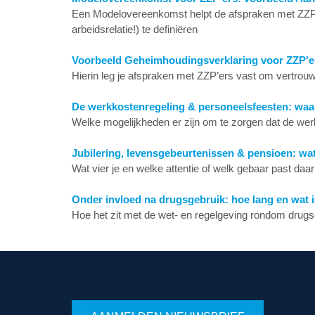
Een Modelovereenkomst helpt de afspraken met ZZP’ers
arbeidsrelatie!) te definiëren
Voorbeeld Geheimhoudingsverklaring voor ZZP'e
Hierin leg je afspraken met ZZP’ers vast om vertro
De werkkostenregeling & personeelsfeesten: waar z
Welke mogelijkheden er zijn om te zorgen dat de werk
Jubilering, levensgebeurtenissen & pensioen: wat
Wat vier je en welke attentie of welk gebaar past daarb
Onder invloed na drugsgebruik: hoe lang en wat i
Hoe het zit met de wet- en regelgeving rondom drugs